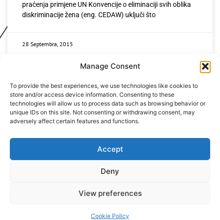
praćenja primjene UN Konvencije o eliminaciji svih oblika
diskriminacije žena (eng. CEDAW) uključi što
28 Septembra, 2015
Manage Consent
To provide the best experiences, we use technologies like cookies to
store and/or access device information. Consenting to these
technologies will allow us to process data such as browsing behavior or
unique IDs on this site. Not consenting or withdrawing consent, may
adversely affect certain features and functions.
+387 65 615 535
hcabl@blic.net
Accept
Deny
© 2022 All rights Reserved. Design by
nBTA
View preferences
Cookie Policy