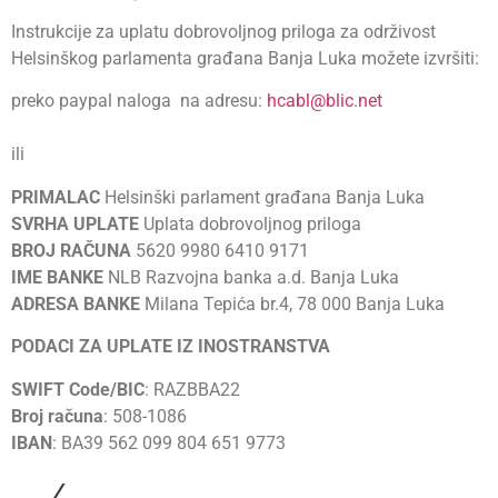
Instrukcije za uplatu dobrovoljnog priloga za održivost
Helsinškog parlamenta građana Banja Luka možete izvršiti:
preko paypal naloga na adresu:
hcabl@blic.net
ili
PRIMALAC
Helsinški parlament građana Banja Luka
SVRHA UPLATE
Uplata dobrovoljnog priloga
BROJ RAČUNA
5620 9980 6410 9171
IME BANKE
NLB Razvojna banka a.d. Banja Luka
ADRESA BANKE
Milana Tepića br.4, 78 000 Banja Luka
PODACI ZA UPLATE IZ INOSTRANSTVA
SWIFT Code/BIC
: RAZBBA22
Broj računa
: 508-1086
IBAN
: BA39 562 099 804 651 9773