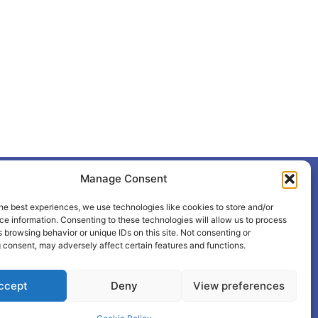
Manage Consent
+387 65 615 535
hcabl@blic.net
he best experiences, we use technologies like cookies to store and/or
e information. Consenting to these technologies will allow us to process
 browsing behavior or unique IDs on this site. Not consenting or
 consent, may adversely affect certain features and functions.
ccept
Deny
View preferences