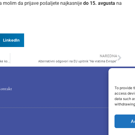
 molim da prijave pošaljete najkasnije
do 15. avgusta
na
LinkedIn
NAREDNA
Alternativni odgovori organizacija civilnog društva na pitanja Evropske komisije
Alternativni odgovori na EU upitnik “Na vratima Evrope”
To provide t
ontakt
access devic
data such as
withdrawing
A