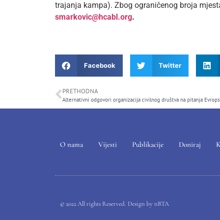
trajanja kampa). Zbog ograničenog broja mjesta
smarkovic@hcabl.org
.
Facebook
Twitter
PRETHODNA
O nama
Vijesti
Publikacije
Doniraj
K
© 2022 All rights Reserved. Design by
nBTA