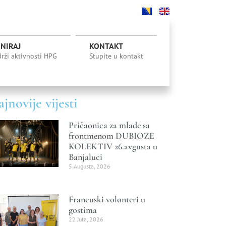
NIRAJ
KONTAKT
rži aktivnosti HPG
Stupite u kontakt
jnovije vijesti
Pričaonica za mlade sa
frontmenom DUBIOZE
KOLEKTIV 26.avgusta u
Banjaluci
5 Augusta, 2026
Francuski volonteri u
gostima
22 Jula, 2026