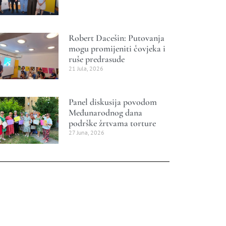
Robert Dacešin: Putovanja
mogu promijeniti čovjeka i
ruše predrasude
21 Jula, 2026
Panel diskusija povodom
Međunarodnog dana
podrške žrtvama torture
27 Juna, 2026