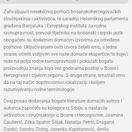
Zahvaljujući nesebičnoj pomoći bosanskohercegovačkih
stručnjakinja i aktivistica, te saradnji Helsinškog parlamenta
građana Banjaluka i Evropskog instituta za rodnu
ravnopravnost, prevodi Rječnika na bosanski i srpski jezik
obogaćeni su dodatnim domaćim izvorima za određene
pojmove. Uključivanjem ovih izvora željeli smo, s jedne
strane, učiniti vidljivim sve naše domaće ekspertice/te koje/i
rade na polju rodne ravnopravnosti i pokazati bogatu
proizvodnju znanja koja već godinama postoji u Bosni i
Hercegovini i cijelom regionu. S druge strane, smatrali smo
da na taj način doprinosimo i lokalizaciji i boljem
razumijevanju rodne terminologije.
Ovaj posao dodavanja bogate literature domaćih autora i
autorica započele su kolegice iz Srbije, a nastavile
aktivistice i stručnjakinje iz Bosne i Hercegovine: Jasmina
Čaušević, Zilka Spahić Šiljak, Natalija Petrić, Dragana
Dardić, Sandra Zlotrg, Jasenka Kapetanović, Amila