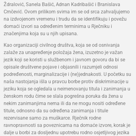
Ždralović, Sanela Bašić, Adnan Kadribašić i Branislava
Crnčević. Ovom prilikom svima im se od srca zahvaljujemo
na izdvojenom vremenu i trudu da se identifikuju i povežu
domaći izvori sa određenim terminima u Rječniku i
značenjima koja su u njih upisana.
Kao organizaciji civilnog društva, koja se od osnivanja
zalaže za unapređenje položaja žena, izuzetno je važan
jezik koji se koristi u službenom i javnom govoru da bi se
opisale društvene pojave i objasnili i razumjeli odnosi
podređenosti, marginalizacije i (ne)jednakosti. U početku su
naša nastojanja išla u pravcu borbe protiv diskriminacije u
jeziku koja se ogledala u neimenovanju titula i zanimanja u
ženskom rodu čime se slala pogrešna poruka da žena u
nekim zanimanjima nema ili da ne mogu nositi određene
titule, odnosno da su određena zanimanja i titule
rezervisane samo za muškarce. Rječnik rodne
ravnopravnosti sa poveznicama na domaće izvore, korak je
dalje u borbi za dosljednu upotrebu rodno osjetljivog jezika