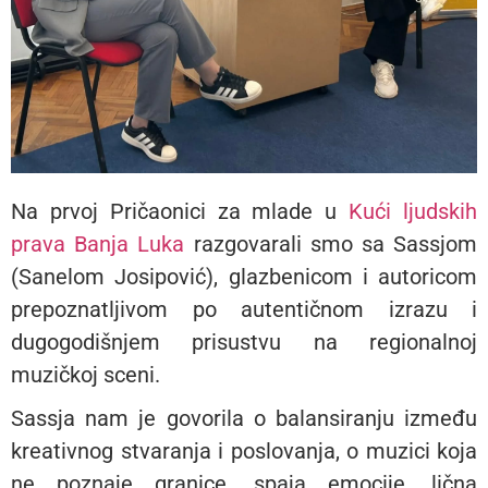
Na prvoj Pričaonici za mlade u
Kući ljudskih
prava Banja Luka
razgovarali smo sa Sassjom
(Sanelom Josipović), glazbenicom i autoricom
prepoznatljivom po autentičnom izrazu i
dugogodišnjem prisustvu na regionalnoj
muzičkoj sceni.
Sassja nam je govorila o balansiranju između
kreativnog stvaranja i poslovanja, o muzici koja
ne poznaje granice, spaja emocije, lična