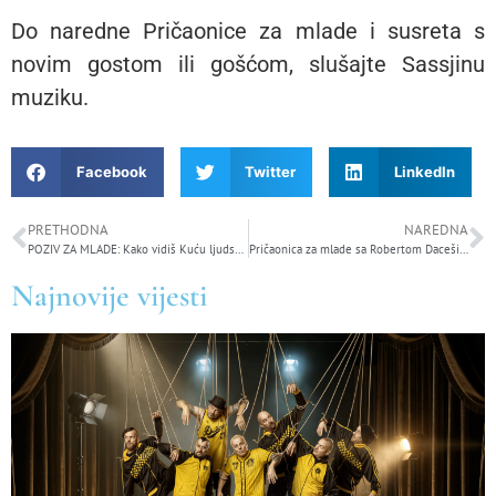
Do naredne Pričaonice za mlade i susreta s
novim gostom ili gošćom, slušajte Sassjinu
muziku.
Facebook
Twitter
LinkedIn
PRETHODNA
NAREDNA
POZIV ZA MLADE: Kako vidiš Kuću ljudskih prava Banja Luka?
Pričaonica za mlade sa Robertom Dacešinom 20.jula
Najnovije vijesti