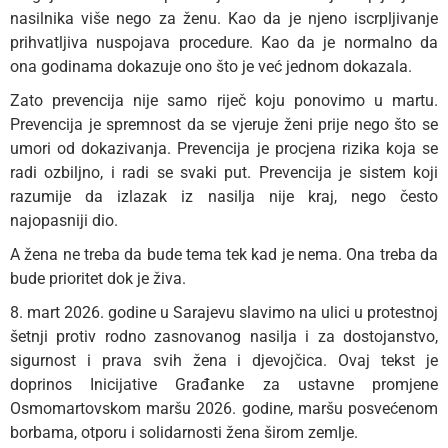
nasilnika više nego za ženu. Kao da je njeno iscrpljivanje
prihvatljiva nuspojava procedure. Kao da je normalno da
ona godinama dokazuje ono što je već jednom dokazala.
Zato prevencija nije samo riječ koju ponovimo u martu.
Prevencija je spremnost da se vjeruje ženi prije nego što se
umori od dokazivanja. Prevencija je procjena rizika koja se
radi ozbiljno, i radi se svaki put. Prevencija je sistem koji
razumije da izlazak iz nasilja nije kraj, nego često
najopasniji dio.
A žena ne treba da bude tema tek kad je nema. Ona treba da
bude prioritet dok je živa.
8. mart 2026. godine u Sarajevu slavimo na ulici u protestnoj
šetnji protiv rodno zasnovanog nasilja i za dostojanstvo,
sigurnost i prava svih žena i djevojčica. Ovaj tekst je
doprinos Inicijative Građanke za ustavne promjene
Osmomartovskom maršu 2026. godine, maršu posvećenom
borbama, otporu i solidarnosti žena širom zemlje.