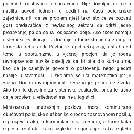
pojedinih nastavnika i nastavnica. Nije dovoljno da se o
nasilju govori jednom u godini na času odjeljenske
zajednice, niti da se problem riješi tako što će se pozvati
gost predavačica iz nevladinog sektora da održi jedno
predavanje, pa da se svi osjećamo bolje. Ako škole nemaju
sistemsku edukaciju, razlog nije u tome što nema znanja o
tome šta treba raditi. Razlog je u političkoj volji, u strahu od
teme, u oportunizmu, u vječnoj procjeni da je rodna
ravnopravnost suviše osjetljiva da bi bila dio kurikuluma,
kao da je osjetljivije govoriti o poštovanju nego gledati
nasilje u stvarnosti. U školama se uči matematika jer je
važna. Rodna ravnopravnost je važna jer je pitanje života.
Ako to nije dovoljno za sistemsku edukaciju, onda je jasno
da je problem u vrijednostima, ne u logistici.
Ministarstva unutrašnjih poslova mora kontinuirano
obučavati policijske službenike o rodno zasnovanom nasilju,
o procjeni rizika, o komunikaciji sa žrtvama, o tome kako
izgleda kontrola, kako izgleda proganjanje, kako izgleda