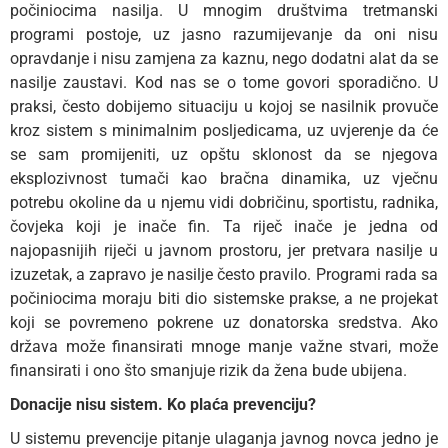
počiniocima nasilja. U mnogim društvima tretmanski
programi postoje, uz jasno razumijevanje da oni nisu
opravdanje i nisu zamjena za kaznu, nego dodatni alat da se
nasilje zaustavi. Kod nas se o tome govori sporadično. U
praksi, često dobijemo situaciju u kojoj se nasilnik provuče
kroz sistem s minimalnim posljedicama, uz uvjerenje da će
se sam promijeniti, uz opštu sklonost da se njegova
eksplozivnost tumači kao bračna dinamika, uz vječnu
potrebu okoline da u njemu vidi dobričinu, sportistu, radnika,
čovjeka koji je inače fin. Ta riječ inače je jedna od
najopasnijih riječi u javnom prostoru, jer pretvara nasilje u
izuzetak, a zapravo je nasilje često pravilo. Programi rada sa
počiniocima moraju biti dio sistemske prakse, a ne projekat
koji se povremeno pokrene uz donatorska sredstva. Ako
država može finansirati mnoge manje važne stvari, može
finansirati i ono što smanjuje rizik da žena bude ubijena.
Donacije nisu sistem. Ko plaća prevenciju?
U sistemu prevencije pitanje ulaganja javnog novca jedno je