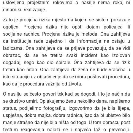
uslovljena projektnim rokovima a nasilje nema roka, ni
dinamiku realizacije.
Zato je procjena rizika mjesto na kojem se sistem pokazuje
ogoljen. Procjena rizika nije opšti dojam policajca ili
socijalne radnice. Procjena rizika je metoda. Ona zahtijeva
da institucije rade zajedno i da informacije ne ostaju u
ladicama. Ona zahtijeva da se prijave povezuju, da se vidi
obrazac, da se ne tretira svaki incident kao izolovan
događaj, nego kao dio spirale. Ona zahtijeva da se rizik
tretira kao hitan. Ona zahtijeva da žena ne bude vraćena u
istu situaciju uz objašnjenje da se mora poštovati procedura,
kao da je procedura važnija od života.
O nasilju se često govori tek kad se dogodi, i to je način da
se društvo umiri. Oplakujemo ženu nekoliko dana, napišemo
status, podijelimo fotografiju, izgovorimo da je bila lijepa,
uspješna, dobra majka, dobra radnica, kao da bi ubistvo bilo
manje strašno da nije bila ništa od toga. U tom obrascu post
festum reagovanja nalazi se i najveća laž o prevenciji.