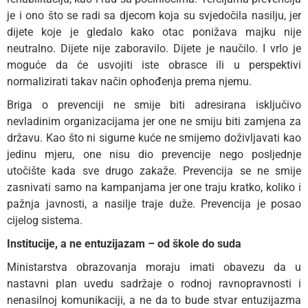
je i ono što se radi sa djecom koja su svjedočila nasilju, jer
dijete koje je gledalo kako otac ponižava majku nije
neutralno. Dijete nije zaboravilo. Dijete je naučilo. I vrlo je
moguće da će usvojiti iste obrasce ili u perspektivi
normalizirati takav način ophođenja prema njemu.
Briga o prevenciji ne smije biti adresirana isključivo
nevladinim organizacijama jer one ne smiju biti zamjena za
državu. Kao što ni sigurne kuće ne smijemo doživljavati kao
jedinu mjeru, one nisu dio prevencije nego posljednje
utočište kada sve drugo zakaže. Prevencija se ne smije
zasnivati samo na kampanjama jer one traju kratko, koliko i
pažnja javnosti, a nasilje traje duže. Prevencija je posao
cijelog sistema.
Institucije, a
ne entuzijazam – od škole do suda
Ministarstva obrazovanja moraju imati obavezu da u
nastavni plan uvedu sadržaje o rodnoj ravnopravnosti i
nenasilnoj komunikaciji, a ne da to bude stvar entuzijazma