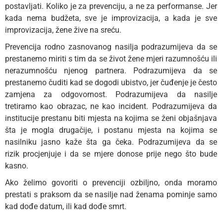
postavljati. Koliko je za prevenciju, a ne za performanse. Jer
kada nema budžeta, sve je improvizacija, a kada je sve
improvizacija, žene žive na sreću.
Prevencija rodno zasnovanog nasilja podrazumijeva da se
prestanemo miriti s tim da se život žene mjeri razumnošću ili
nerazumnošću njenog partnera. Podrazumijeva da se
prestanemo čuditi kad se dogodi ubistvo, jer čuđenje je često
zamjena za odgovornost. Podrazumijeva da nasilje
tretiramo kao obrazac, ne kao incident. Podrazumijeva da
institucije prestanu biti mjesta na kojima se ženi objašnjava
šta je mogla drugačije, i postanu mjesta na kojima se
nasilniku jasno kaže šta ga čeka. Podrazumijeva da se
rizik procjenjuje i da se mjere donose prije nego što bude
kasno.
Ako želimo govoriti o prevenciji ozbiljno, onda moramo
prestati s praksom da se nasilje nad ženama pominje samo
kad dođe datum, ili kad dođe smrt.