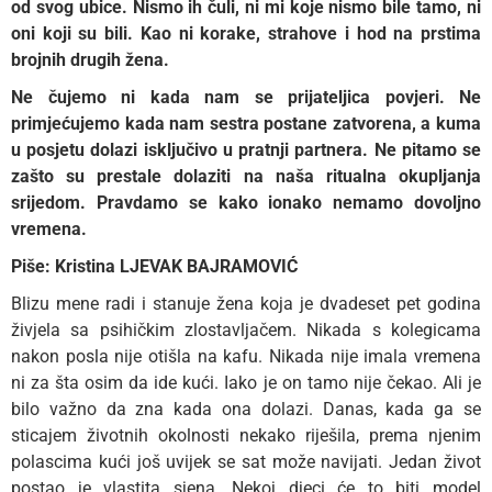
od svog ubice. Nismo ih čuli, ni mi koje nismo bile tamo, ni
oni koji su bili. Kao ni korake, strahove i hod na
prstima
brojnih drugih žena.
Ne čujemo ni kada nam se prijateljica povjeri. Ne
primjećujemo
kada nam sestra postane zatvorena, a kuma
u posjetu dolazi isključivo u pratnji partnera. Ne pitamo se
zašto su prestale dolaziti na naša ritualna okupljanja
srijedom. Pravdamo se kako ionako nemamo dovoljno
vremena.
Piše: K
ristina L
JEVAK BAJRAMOVIĆ
Blizu mene radi i stanuje žena koja je dvadeset pet godina
živjela sa psihičkim zlostavljačem. Nikada s kolegicama
nakon posla nije otišla na kafu. Nikada nije imala vremena
ni za šta osim da ide kući. Iako je on tamo nije čekao. Ali je
bilo važno da zna kada ona dolazi. Danas, kada ga se
sticajem životnih okolnosti nekako riješila, prema njenim
polascima kući još uvijek se sat može navijati. Jedan život
postao je vlastita sjena. Nekoj djeci će to biti model