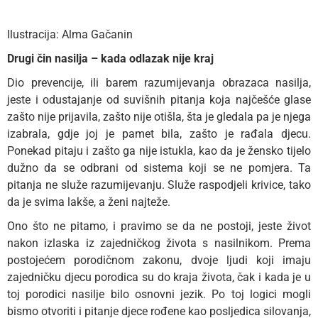
Ilustracija: Alma Gačanin
Drugi čin nasilja – kada odlazak nije kraj
Dio prevencije, ili barem razumijevanja obrazaca nasilja,
jeste i odustajanje od suvišnih pitanja koja najčešće glase
zašto nije prijavila, zašto nije otišla, šta je gledala pa je njega
izabrala, gdje joj je pamet bila, zašto je rađala djecu.
Ponekad pitaju i zašto ga nije istukla, kao da je žensko tijelo
dužno da se odbrani od sistema koji se ne pomjera. Ta
pitanja ne služe razumijevanju. Služe raspodjeli krivice, tako
da je svima lakše, a ženi najteže.
Ono što ne pitamo, i pravimo se da ne postoji, jeste život
nakon izlaska iz zajedničkog života s nasilnikom. Prema
postojećem porodičnom zakonu, dvoje ljudi koji imaju
zajedničku djecu porodica su do kraja života, čak i kada je u
toj porodici nasilje bilo osnovni jezik. Po toj logici mogli
bismo otvoriti i pitanje djece rođene kao posljedica silovanja,