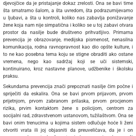
djevojčice da je pristajanje dokaz zrelosti. Ona se bavi time
šta smatramo šalom, a šta uvredom, šta podrazumijevamo
u ljubavi, a šta u kontroli, koliko nas zabavlja ponižavanje
žene koja nam nije simpatična i koliko se u toj zabavi otvara
prostor da nasilje bude društveno prihvatljivo. Primarna
prevencija je obrazovanje, medijska pismenost, nenasilna
komunikacija, rodna ravnopravnost kao dio opšte kulture, i
to ne kao posebna tema koju se stigne obraditi ako ostane
vremena, nego kao sadržaj koji se uči sistemski,
kontinuirano, kroz nastavne planove, udžbenike i školsku
praksu.
Sekundarna prevencija znači prepoznati nasilje čim počne i
spriječiti da eskalira. Ona se bavi prvom prijavom, prvom
prijetnjom, prvom zabranom prilaska, prvom procjenom
rizika, prvim kontaktom žene s policijom, centrom za
socijalni rad, zdravstvenom ustanovom, tužilaštvom. Ona se
bavi onim trenucima u kojima sistem odlučuje hoće li ženi
otvoriti vrata ili joj objasniti da preuveličava, da je i on