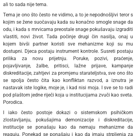
ali to sada nije tema.
Tema je ono što često ne vidimo, a to je nepodnošljivi teror s
kojim se žene suočavaju kada su konačno smogle snage da
odu, i kada s mrvicama preostale snage pokušavaju izgraditi
vlastiti, novi život. Tada počinje drugi čin nasilja, onaj u
kojem bivši partner koristi sve mehanizme koji su mu
dostupni. Djeca postaju instrument kontrole. Susreti postaju
prilika za novu prijetnju. Poruke, pozivi, praćenje,
pojavljivanje, žalbe, pritisci, lažne prijave, kampanje
diskreditacije, zahtjevi za promjenu starateljstva, sve ono što
se spolja često čita kao konfliktan razvod, a iznutra je
nastavak iste logike, moje je, i kad nisi moja. I sve se to radi
pod plaštom jedne riječi koja u institucijama zvuči kao sveta.
Porodica.
I iako često postoje dokazi o sistemskom psihičkom
zlostavljanju, pokušajima demonizacije i diskreditacije,
institucije se ponašaju kao da nemaju mehanizme da
reaguju. Ponekad se ponašaju i kao da imaju strpljenja za