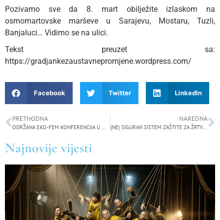
Pozivamo sve da 8. mart obilježite izlaskom na
osmomartovske marševe u Sarajevu, Mostaru, Tuzli,
Banjaluci… Vidimo se na ulici.
Tekst preuzet sa:
https://gradjankezaustavnepromjene.wordpress.com/
Facebook
Twitter
LinkedIn
PRETHODNA
NAREDNA
ODRŽANA EKO-FEM KONFERENCIJA U MAGLAJU: Uloga žena u borbi za zaštitu životne sredine
(NE) SIGURAN SISTEM ZAŠTITE ZA ŽRTVE NASILJA: Sigurne kuće u budžetima tek „pod razno“
Najnovije vijesti