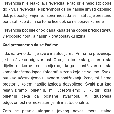
Prevencija nije reakcija. Prevencija je rad prije nego što dođe
do krvi. Prevencija je spremnost da se nasilje shvati ozbiljno
dok još postoji vrijeme, i spremnost da se institucije prestanu
ponašati kao da ih se to ne tiče dok se ne pojave kamere.
Prevencija počinje onog dana kada žena dobije pretpostavku
vjerodostojnosti, a nasilnik pretpostavku rizika.
Kad prestanemo da se čudimo
I da, naravno da nije sve u institucijama. Primarna prevencija
je i društvena odgovornost. Ona je u tome šta gledamo, šta
dijelimo, kome se smijemo, koga ponižavamo, šta
komentarišemo ispod fotografija žena koje ne volimo. Svaki
put kad učestvujemo u javnom ponižavanju žene, mi širimo
prostor u kojem nasilje izgleda dozvoljeno. Svaki put kad
relativiziramo prijetnju, mi učestvujemo u kulturi koja
prijetnju čeka da postane stvarnost. Ali društvena
odgovornost ne može zamijeniti institucionalnu.
Zato se pitanje ulaganja javnog novca mora stalno