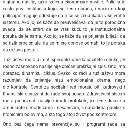
digitalno nasilje, kako izgleda ekonomsко nasilje. Policija je
često prva institucija kojoj se žena obraća, i način na koji
policajac reaguje određuje da li će se žena ikada više vratiti
sistemu. Ako joj se kaže da preuveličava, da je to porodična
svađa, da se smiri, da se vrati kući, to je institucionalna
poruka da je sama. Ako joj se kaže da se prijetnja bilježi, da
se rizik procjenjuje, da se mjere donose odmah, to je poruka
da država postoji.
Tužilaštva moraju imati specijalizirane kapacitete i obuke, jer
rodno zasnovano nasilje nije običan prekršajni spis. Ono ima
obrazac, dinamiku, ciklus. Svako ko radi u tužilaštvu mora
razumjeti da prijetnje nisu emocionalna drama, nego
dio kontrole. Centri za socijalni rad moraju biti kadrovski i
finansijski osnaženi da rade svoj posao. Zdravstveni sistem
mora prepoznati nasilje i imati protokole, jer žene dolaze u
ambulante s modricama i nesanicom, s napadima panike, s
hroničnim bolovima, a iza toga stoji život pod kontrolom.
Ono bez čega nema prevencije su i programi rada sa