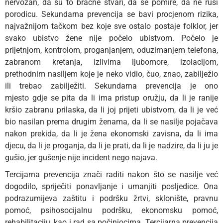
nervozan, da su to bračne stvari, da se pomire, da ne ruši
porodicu. Sekundarna prevencija se bavi procjenom rizika,
najvažnijom tačkom bez koje sve ostalo postaje folklor, jer
svako ubistvo žene nije počelo ubistvom. Počelo je
prijetnjom, kontrolom, proganjanjem, oduzimanjem telefona,
zabranom kretanja, izlivima ljubomore, izolacijom,
prethodnim nasiljem koje je neko vidio, čuo, znao, zabilježio
ili trebao zabilježiti. Sekundarna prevencija je ono
mjesto gdje se pita da li ima pristup oružju, da li je ranije
kršio zabranu prilaska, da li joj prijeti ubistvom, da li je već
bio nasilan prema drugim ženama, da li se nasilje pojačava
nakon prekida, da li je žena ekonomski zavisna, da li ima
djecu, da li je proganja, da li je prati, da li je nadzire, da li ju je
gušio, jer gušenje nije incident nego najava.
Tercijarna prevencija znači raditi nakon što se nasilje već
dogodilo, spriječiti ponavljanje i umanjiti posljedice. Ona
podrazumijeva zaštitu i podršku žrtvi, sklonište, pravnu
pomoć, psihosocijalnu podršku, ekonomsku pomoć,
rehabilitaciju, kao i rad sa počiniocima. Tercijarna prevencija