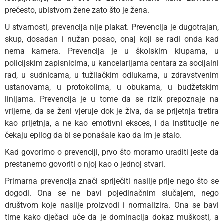
prečesto, ubistvom žene zato što je žena.
U stvarnosti, prevencija nije plakat. Prevencija je dugotrajan,
skup, dosadan i nužan posao, onaj koji se radi onda kad
nema kamera. Prevencija je u školskim klupama, u
policijskim zapisnicima, u kancelarijama centara za socijalni
rad, u sudnicama, u tužilačkim odlukama, u zdravstvenim
ustanovama, u protokolima, u obukama, u budžetskim
linijama. Prevencija je u tome da se rizik prepoznaje na
vrijeme, da se ženi vjeruje dok je živa, da se prijetnja tretira
kao prijetnja, a ne kao emotivni eksces, i da institucije ne
čekaju epilog da bi se ponašale kao da im je stalo.
Kad govorimo o prevenciji, prvo što moramo uraditi jeste da
prestanemo govoriti o njoj kao o jednoj stvari.
Primarna prevencija znači spriječiti nasilje prije nego što se
dogodi. Ona se ne bavi pojedinačnim slučajem, nego
društvom koje nasilje proizvodi i normalizira. Ona se bavi
time kako dječaci uče da je dominacija dokaz muškosti, a