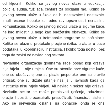
od ključnih. Koliko se javnog novca ulaže u edukaciju
policije, sudija, tužilaca, centara za socijalni rad. Koliko se
javnog novca ulaže u škole da bi nastavnice i nastavnici
imali resurse i obuke za rodnu ravnopravnost i nenasilnu
komunikaciju. Koliko se javnog novca ulaže u sigurne kuće,
ne kao milostinju, nego kao budžetsku obavezu. Koliko se
javnog novca ulaže u tretmanske programe za počinioce.
Koliko se ulaže u protokole procjene rizika, u alate, u baze
podataka, u koordinaciju institucija. I koliko toga postoji bez
toga da zavisi od nevladinog sektora.
Nevladine organizacije godinama rade posao koji država
nije htjela ili nije umjela. One su otvorile prve sigurne kuće,
one su obučavale, one su pisale preporuke, one su pravile
pritisak, one su držale pitanje nasilja u javnosti kada ga
institucije nisu htjele vidjeti. Ali nevladin sektor nije država.
Nevladin sektor ne može potpisivati rješenja, oduzimati
oružje, hapsiti, procesuirati, presuđivati, finansirati sistem.
Ako se prevencija oslanja na donacije, onda je ona