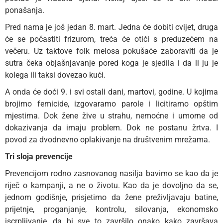
ponašanja.
Pred nama je još jedan 8. mart. Jedna će dobiti cvijet, druga
će se počastiti frizurom, treća će otići s preduzećem na
večeru. Uz taktove folk melosa pokušaće zaboraviti da je
sutra čeka objašnjavanje pored koga je sjedila i da li ju je
kolega ili taksi dovezao kući.
A onda će doći 9. i svi ostali dani, martovi, godine. U kojima
brojimo femicide, izgovaramo parole i licitiramo opštim
mjestima. Dok žene žive u strahu, nemoćne i umorne od
dokazivanja da imaju problem. Dok ne postanu žrtva. I
povod za dvodnevno oplakivanje na društvenim mrežama.
Tri sloja prevencije
Prevencijom rodno zasnovanog nasilja bavimo se kao da je
riječ o kampanji, a ne o životu. Kao da je dovoljno da se,
jednom godišnje, prisjetimo da žene preživljavaju batine,
prijetnje, proganjanje, kontrolu, silovanja, ekonomsko
iscrpljivanje, da bi sve to završilo onako kako završava