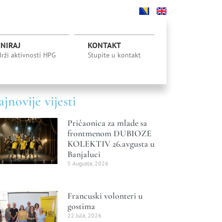
NIRAJ
KONTAKT
rži aktivnosti HPG
Stupite u kontakt
jnovije vijesti
Pričaonica za mlade sa
frontmenom DUBIOZE
KOLEKTIV 26.avgusta u
Banjaluci
5 Augusta, 2026
Francuski volonteri u
gostima
22 Jula, 2026