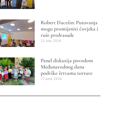
Robert Dacešin: Putovanja
mogu promijeniti čovjeka i
ruše predrasude
21 Jula, 2026
Panel diskusija povodom
Međunarodnog dana
podrške žrtvama torture
27 Juna, 2026