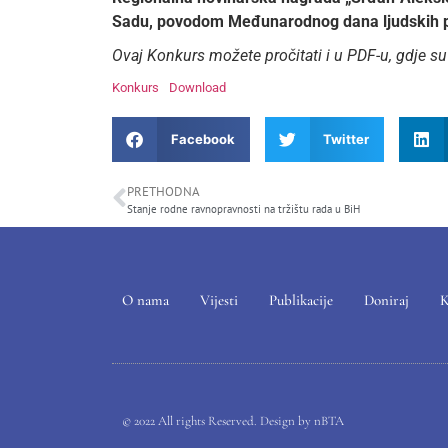
Sadu, povodom Međunarodnog dana ljudskih 
Ovaj Konkurs možete pročitati i u PDF-u, gdje su 
Konkurs
Download
Facebook
Twitter
PRETHODNA
Stanje rodne ravnopravnosti na tržištu rada u BiH
O nama
Vijesti
Publikacije
Doniraj
K
© 2022 All rights Reserved. Design by
nBTA