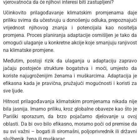
vjerovatnoća da će njihovi interesi biti zastupljeni?
Učinkovito prilagođavanje klimatskim promjenama daje
priliku svima da učestvuju u donošenju odluka, prepoznajući
vrijednost njihovog znanja i potencijala kao nositelja
promjena. Proces planiranja adaptacije osmišljen je tako da
omogući ulaganje u konkretne akcije koje smanjuju ranjivost
na klimatske promjene.
Međutim, postoji rizik da ulaganja u adaptaciju zapravo
jačaju postojeće strukture bogatstva i moći, umjesto da
koriste najugroženijim ženama i muškarcima. Adaptacija je
efikasna kada je pravična, pružajući mogućnosti i koristi za
sve ljude.
Hitnost prilagođavanja klimatskim promjenama nikada nije
bila jasnija. Imamo priliku, kroz globalne obaveze kao što je
Pariški sporazum, da brzo pojačamo djelovanje u ovoj
oblasti. Da bi ovo bilo efikasno, moramo poći od premise da
su svi važni – bogati ili siromašni, poljoprivrednik ili državni
službenik, žena ili muškarac.