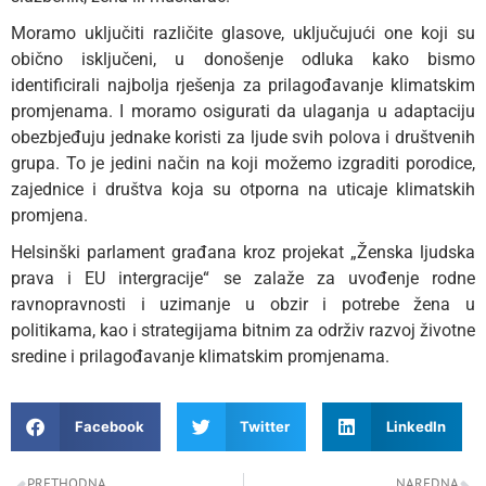
Moramo uključiti različite glasove, uključujući one koji su
obično isključeni, u donošenje odluka kako bismo
identificirali najbolja rješenja za prilagođavanje klimatskim
promjenama. I moramo osigurati da ulaganja u adaptaciju
obezbjeđuju jednake koristi za ljude svih polova i društvenih
grupa. To je jedini način na koji možemo izgraditi porodice,
zajednice i društva koja su otporna na uticaje klimatskih
promjena.
Helsinški parlament građana kroz projekat „Ženska ljudska
prava i EU intergracije“ se zalaže za uvođenje rodne
ravnopravnosti i uzimanje u obzir i potrebe žena u
politikama, kao i strategijama bitnim za održiv razvoj životne
sredine i prilagođavanje klimatskim promjenama.
Facebook
Twitter
LinkedIn
PRETHODNA
NAREDNA