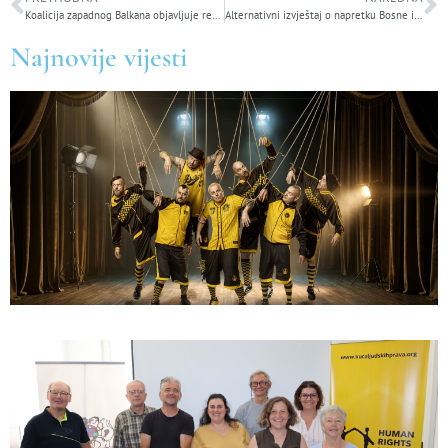
Koalicija zapadnog Balkana objavljuje regionalni izvještaj o rodno zasnovanoj diskriminaciji i radu
Alternativni izvještaj o napretku Bosne i Hercegovine na putu za članstvo u Evropskoj uniji za 2021. godinu: politički kriteriji
Najnovije vijesti