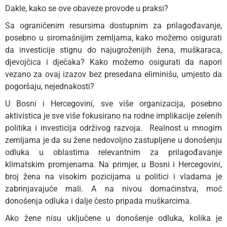
Dakle, kako se ove obaveze provode u praksi?
Sa ograničenim resursima dostupnim za prilagođavanje,
posebno u siromašnijim zemljama, kako možemo osigurati
da investicije stignu do najugroženijih žena, muškaraca,
djevojčica i dječaka? Kako možemo osigurati da napori
vezano za ovaj izazov bez presedana eliminišu, umjesto da
pogoršaju, nejednakosti?
U Bosni i Hercegovini, sve više organizacija, posebno
aktivistica je sve više fokusirano na rodne implikacije zelenih
politika i investicija održivog razvoja. Realnost u mnogim
zemljama je da su žene nedovoljno zastupljene u donošenju
odluka u oblastima relevantnim za prilagođavanje
klimatskim promjenama. Na primjer, u Bosni i Hercegovini,
broj žena na visokim pozicijama u politici i vladama je
zabrinjavajuće mali. A na nivou domaćinstva, moć
donošenja odluka i dalje često pripada muškarcima.
Ako žene nisu uključene u donošenje odluka, kolika je