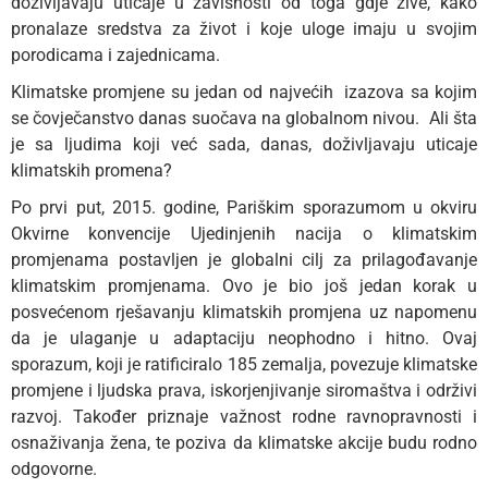
doživljavaju uticaje u zavisnosti od toga gdje žive, kako
pronalaze sredstva za život i koje uloge imaju u svojim
porodicama i zajednicama.
Klimatske promjene su jedan od najvećih izazova sa kojim
se čovječanstvo danas suočava na globalnom nivou. Ali šta
je sa ljudima koji već sada, danas, doživljavaju uticaje
klimatskih promena?
Po prvi put, 2015. godine, Pariškim sporazumom u okviru
Okvirne konvencije Ujedinjenih nacija o klimatskim
promjenama postavljen je globalni cilj za prilagođavanje
klimatskim promjenama. Ovo je bio još jedan korak u
posvećenom rješavanju klimatskih promjena uz napomenu
da je ulaganje u adaptaciju neophodno i hitno. Ovaj
sporazum, koji je ratificiralo 185 zemalja, povezuje klimatske
promjene i ljudska prava, iskorjenjivanje siromaštva i održivi
razvoj. Također priznaje važnost rodne ravnopravnosti i
osnaživanja žena, te poziva da klimatske akcije budu rodno
odgovorne.