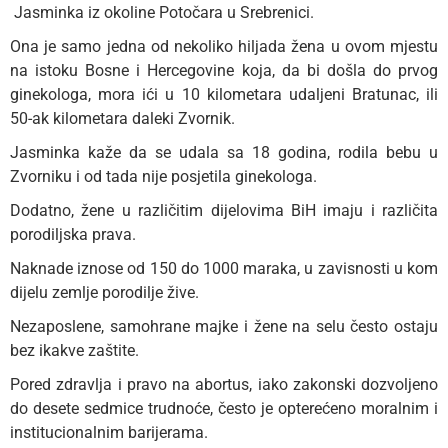
Jasminka iz okoline Potočara u Srebrenici.
Ona je samo jedna od nekoliko hiljada žena u ovom mjestu
na istoku Bosne i Hercegovine koja, da bi došla do prvog
ginekologa, mora ići u 10 kilometara udaljeni Bratunac, ili
50-ak kilometara daleki Zvornik.
Jasminka kaže da se udala sa 18 godina, rodila bebu u
Zvorniku i od tada nije posjetila ginekologa.
Dodatno, žene u različitim dijelovima BiH imaju i različita
porodiljska prava.
Naknade iznose od 150 do 1000 maraka, u zavisnosti u kom
dijelu zemlje porodilje žive.
Nezaposlene, samohrane majke i žene na selu često ostaju
bez ikakve zaštite.
Pored zdravlja i pravo na abortus, iako zakonski dozvoljeno
do desete sedmice trudnoće, često je opterećeno moralnim i
institucionalnim barijerama.