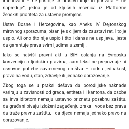
imenovani – ne postoje. A društvo koje to prihvata – ne
napreduje“, jedna je od ključnih rečenica iz Platforme
ženskih prioriteta za ustavne promjene.
Ustav Bosne i Hercegovine, kao Aneks IV Dejtonskog
mirovnog sporazuma, pisan je s ciljem da zaustavi rat. I to je
uspio. Ali ono što nije uspio i što i danas ne uspijeva, jeste
da garantuje prava svim ljudima u zemlji.
Iako se najviši pravni akt u BiH oslanja na Evropsku
konvenciju o ljudskim pravima, sam tekst ne prepoznaje ni
osnovne potrebe savremenog društva – rodnu jednakost,
pravo na vodu, stan, zdravlje ili jednako obrazovanje.
Zbog toga se u praksi dešava da porodiljske naknade
variraju u zavisnosti od grada, entiteta ili kantona, da osobe
sa invaliditetom nemaju ustavno priznatu posebnu zaštitu,
da građani bivaju izloženi zagađenju zraka i vode bez prava
da traže pravnu zaštitu, i da djeca nemaju jednako pravo na
obrazovanje.