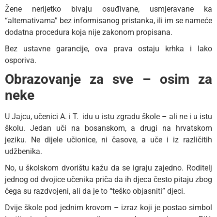
Žene nerijetko bivaju osuđivane, usmjeravane ka
“alternativama” bez informisanog pristanka, ili im se nameće
dodatna procedura koja nije zakonom propisana.
Bez ustavne garancije, ova prava ostaju krhka i lako
osporiva.
Obrazovanje za sve – osim za
neke
U Jajcu, učenici A. i T. idu u istu zgradu škole – ali ne i u istu
školu. Jedan uči na bosanskom, a drugi na hrvatskom
jeziku. Ne dijele učionice, ni časove, a uče i iz različitih
udžbenika.
No, u školskom dvorištu kažu da se igraju zajedno. Roditelj
jednog od dvojice učenika priča da ih djeca često pitaju zbog
čega su razdvojeni, ali da je to “teško objasniti” djeci.
Dvije škole pod jednim krovom – izraz koji je postao simbol