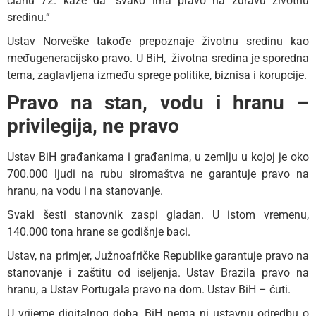
članu 72. kaže da “svako ima pravo na zdravu životnu
sredinu.“
Ustav Norveške takođe prepoznaje životnu sredinu kao
međugeneracijsko pravo. U BiH, životna sredina je sporedna
tema, zaglavljena između sprege politike, biznisa i korupcije.
Pravo na stan, vodu i hranu –
privilegija, ne pravo
Ustav BiH građankama i građanima, u zemlju u kojoj je oko
700.000 ljudi na rubu siromaštva ne garantuje pravo na
hranu, na vodu i na stanovanje.
Svaki šesti stanovnik zaspi gladan. U istom vremenu,
140.000 tona hrane se godišnje baci.
Ustav, na primjer, Južnoafričke Republike garantuje pravo na
stanovanje i zaštitu od iseljenja. Ustav Brazila pravo na
hranu, a Ustav Portugala pravo na dom. Ustav BiH – ćuti.
U vrijeme digitalnog doba, BiH nema ni ustavnu odredbu o