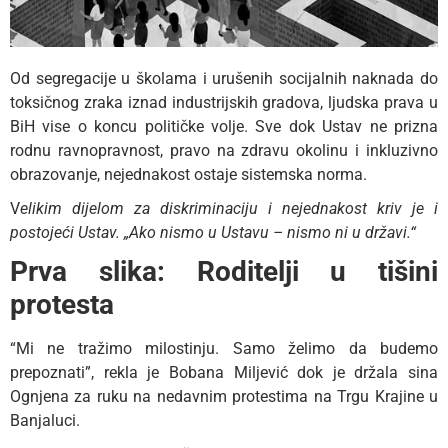
Od segregacije u školama i urušenih socijalnih naknada do
toksičnog zraka iznad industrijskih gradova, ljudska prava u
BiH vise o koncu političke volje. Sve dok Ustav ne prizna
rodnu ravnopravnost, pravo na zdravu okolinu i inkluzivno
obrazovanje, nejednakost ostaje sistemska norma.
V
elikim dijelom za diskriminaciju i nejednakost kriv je i
postojeći Ustav. „Ako nismo u Ustavu – nismo ni u državi.“
Prva slika: Roditelji u tišini
protesta
“Mi ne tražimo milostinju. Samo želimo da budemo
prepoznati”, rekla je Bobana Miljević dok je držala sina
Ognjena za ruku na nedavnim protestima na Trgu Krajine u
Banjaluci.