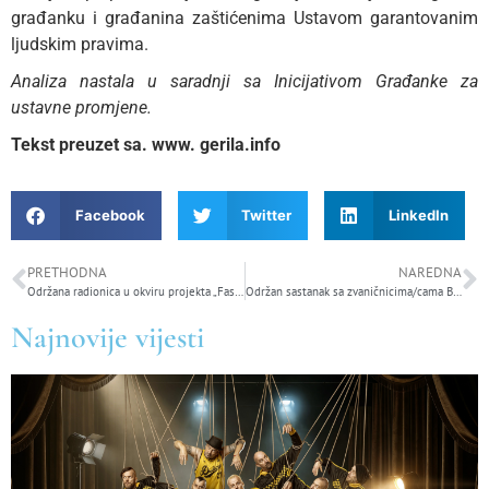
građanku i građanina zaštićenima Ustavom garantovanim
ljudskim pravima.
Analiza nastala u saradnji sa Inicijativom Građanke za
ustavne promjene.
Tekst preuzet sa. www. gerila.info
Facebook
Twitter
LinkedIn
PRETHODNA
NAREDNA
Održana radionica u okviru projekta „Fashioning A Just Transition“: CIRKULARNA MODA UMJESTO BRZE MODE I TRENDOVA
Održan sastanak sa zvaničnicima/cama Brčko distrikta
Najnovije vijesti