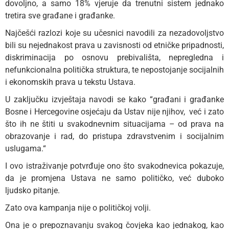
dovoljno, a samo 18% vjeruje da trenutni sistem jednako
tretira sve građane i građanke.
Najčešći razlozi koje su učesnici navodili za nezadovoljstvo
bili su nejednakost prava u zavisnosti od etničke pripadnosti,
diskriminacija po osnovu prebivališta, nepregledna i
nefunkcionalna politička struktura, te nepostojanje socijalnih
i ekonomskih prava u tekstu Ustava.
U zaključku izvještaja navodi se kako “građani i građanke
Bosne i Hercegovine osjećaju da Ustav nije njihov, već i zato
što ih ne štiti u svakodnevnim situacijama – od prava na
obrazovanje i rad, do pristupa zdravstvenim i socijalnim
uslugama.“
I ovo istraživanje potvrđuje ono što svakodnevica pokazuje,
da je promjena Ustava ne samo političko, već duboko
ljudsko pitanje.
Zato ova kampanja nije o političkoj volji.
Ona je o prepoznavanju svakog čovjeka kao jednakog, kao