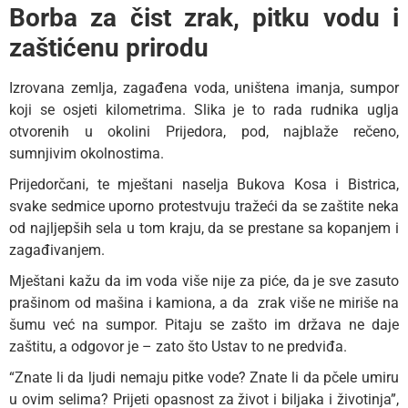
Borba za čist zrak, pitku vodu i
zaštićenu prirodu
Izrovana zemlja, zagađena voda, uništena imanja, sumpor
koji se osjeti kilometrima. Slika je to rada rudnika uglja
otvorenih u okolini Prijedora, pod, najblaže rečeno,
sumnjivim okolnostima.
Prijedorčani, te mještani naselja Bukova Kosa i Bistrica,
svake sedmice uporno protestvuju tražeći da se zaštite neka
od najljepših sela u tom kraju, da se prestane sa kopanjem i
zagađivanjem.
Mještani kažu da im voda više nije za piće, da je sve zasuto
prašinom od mašina i kamiona, a da zrak više ne miriše na
šumu već na sumpor. Pitaju se zašto im država ne daje
zaštitu, a odgovor je – zato što Ustav to ne predviđa.
“Znate li da ljudi nemaju pitke vode? Znate li da pčele umiru
u ovim selima? Prijeti opasnost za život i biljaka i životinja”,