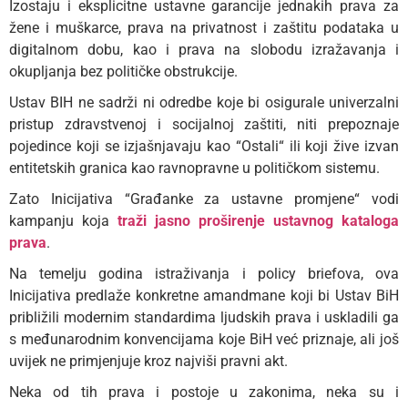
Izostaju i eksplicitne ustavne garancije jednakih prava za
žene i muškarce, prava na privatnost i zaštitu podataka u
digitalnom dobu, kao i prava na slobodu izražavanja i
okupljanja bez političke obstrukcije.
Ustav BIH ne sadrži ni odredbe koje bi osigurale univerzalni
pristup zdravstvenoj i socijalnoj zaštiti, niti prepoznaje
pojedince koji se izjašnjavaju kao “Ostali“ ili koji žive izvan
entitetskih granica kao ravnopravne u političkom sistemu.
Zato Inicijativa “Građanke za ustavne promjene“ vodi
kampanju koja
traži jasno proširenje ustavnog kataloga
prava
.
Na temelju godina istraživanja i policy briefova, ova
Inicijativa predlaže konkretne amandmane koji bi Ustav BiH
približili modernim standardima ljudskih prava i uskladili ga
s međunarodnim konvencijama koje BiH već priznaje, ali još
uvijek ne primjenjuje kroz najviši pravni akt.
Neka od tih prava i postoje u zakonima, neka su i