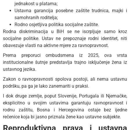
jednakost u platama;
Ustavna garancija posebne zaštite trudnica, majki i
samohranih roditelja;
Rodno osjetljiva politika socijalne zaštite.
Rodna diskriminacija u BiH se ne iscrpljuje samo kroz
socijalne politike. Ustav ne prepoznaje rodni identitet, niti
obavezuje vlasti na aktivne mjere za ravnopravnost.
Prema preporuci ombudsmena iz 2025, ova vrsta
institucionalne šutnje predstavlja trajno isključenje žena iz
ustavnog jezika.
Zakon o ravnopravnosti spolova postoji, ali nema ustavnu
podršku, pa ga je lako zanemariti u praksi.
I dok druge zemlje, poput Slovenije, Portugala ili Njemačke,
eksplicitno u svojim ustavima garantuju ravnopravnost i
rodnu zaštitu, Bosna i Hercegovina ostaje bez ijedne
rečenice koja bi jasno priznala žene kao ustavne subjekte.
Reproduktivna prava i ustavna