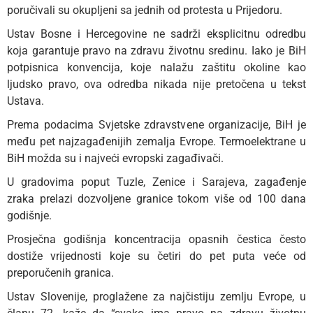
poručivali su okupljeni sa jednih od protesta u Prijedoru.
Ustav Bosne i Hercegovine ne sadrži eksplicitnu odredbu
koja garantuje pravo na zdravu životnu sredinu. Iako je BiH
potpisnica konvencija, koje nalažu zaštitu okoline kao
ljudsko pravo, ova odredba nikada nije pretočena u tekst
Ustava.
Prema podacima Svjetske zdravstvene organizacije, BiH je
među pet najzagađenijih zemalja Evrope. Termoelektrane u
BiH možda su i najveći evropski zagađivači.
U gradovima poput Tuzle, Zenice i Sarajeva, zagađenje
zraka prelazi dozvoljene granice tokom više od 100 dana
godišnje.
Prosječna godišnja koncentracija opasnih čestica često
dostiže vrijednosti koje su četiri do pet puta veće od
preporučenih granica.
Ustav Slovenije, proglažene za najčistiju zemlju Evrope, u