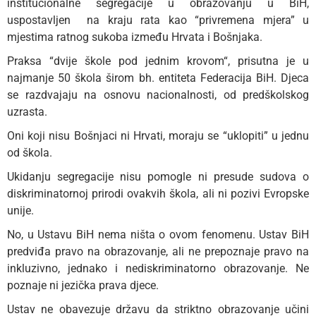
institucionalne segregacije u obrazovanju u BiH,
uspostavljen na kraju rata kao “privremena mjera” u
mjestima ratnog sukoba između Hrvata i Bošnjaka.
Praksa “dvije škole pod jednim krovom“, prisutna je u
najmanje 50 škola širom bh. entiteta Federacija BiH. Djeca
se razdvajaju na osnovu nacionalnosti, od predškolskog
uzrasta.
Oni koji nisu Bošnjaci ni Hrvati, moraju se “uklopiti” u jednu
od škola.
Ukidanju segregacije nisu pomogle ni presude sudova o
diskriminatornoj prirodi ovakvih škola, ali ni pozivi Evropske
unije.
No, u Ustavu BiH nema ništa o ovom fenomenu. Ustav BiH
predviđa pravo na obrazovanje, ali ne prepoznaje pravo na
inkluzivno, jednako i nediskriminatorno obrazovanje. Ne
poznaje ni jezička prava djece.
Ustav ne obavezuje državu da striktno obrazovanje učini