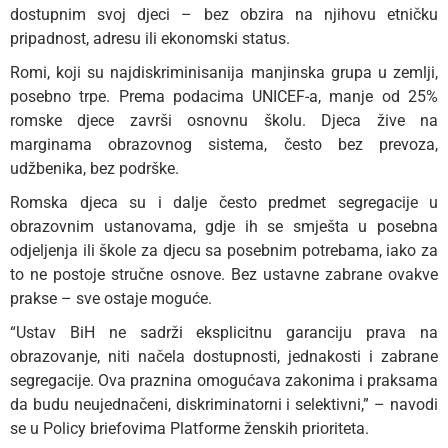
dostupnim svoj djeci – bez obzira na njihovu etničku
pripadnost, adresu ili ekonomski status.
Romi, koji su najdiskriminisanija manjinska grupa u zemlji,
posebno trpe. Prema podacima UNICEF-a, manje od 25%
romske djece završi osnovnu školu. Djeca žive na
marginama obrazovnog sistema, često bez prevoza,
udžbenika, bez podrške.
Romska djeca su i dalje često predmet segregacije u
obrazovnim ustanovama, gdje ih se smješta u posebna
odjeljenja ili škole za djecu sa posebnim potrebama, iako za
to ne postoje stručne osnove. Bez ustavne zabrane ovakve
prakse – sve ostaje moguće.
“Ustav BiH ne sadrži eksplicitnu garanciju prava na
obrazovanje, niti načela dostupnosti, jednakosti i zabrane
segregacije. Ova praznina omogućava zakonima i praksama
da budu neujednačeni, diskriminatorni i selektivni,” – navodi
se u Policy briefovima Platforme ženskih prioriteta.