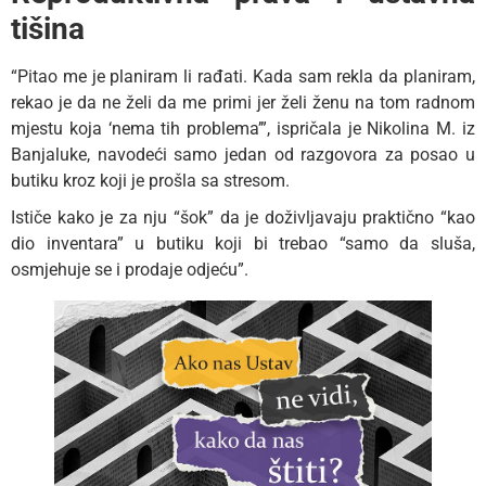
tišina
“Pitao me je planiram li rađati. Kada sam rekla da planiram,
rekao je da ne želi da me primi jer želi ženu na tom radnom
mjestu koja ‘nema tih problema’”, ispričala je Nikolina M. iz
Banjaluke, navodeći samo jedan od razgovora za posao u
butiku kroz koji je prošla sa stresom.
Ističe kako je za nju “šok” da je doživljavaju praktično “kao
dio inventara” u butiku koji bi trebao “samo da sluša,
osmjehuje se i prodaje odjeću”.