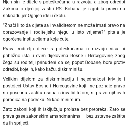
Njen sin je dijete s poteškoćama u razvoju, a zbog odredbi
Zakona o dječijoj zaštiti RS, Bobana je izgubila pravo na
naknadu jer Ognjen ide u školu.
“Znači li to da dijete sa invaliditetom ne može imati pravo na
obrazovanje i roditeljsku njegu u isto vrijeme?” pitala je
ogorčena institucijama koje ćute.
Prava roditelja djece s poteškoćama u razvoju nisu ni
približno ista u svim dijelovima Bosne i Hercegovine, zbog
čega su roditelji prinuđeni da se, poput Bobane, bore protiv
odredbi, koje ih, kako kažu, diskriminišu.
Velikim dijelom za diskriminaciju i nejednakost kriv je i
postojeći Ustav Bosne i Hercegovine koji ne poznaje pravo
na posebnu zaštitu osoba s invaliditetom, ni pravo njihovih
porodica na podršku. Ni kao minimum.
Zato zakoni koji ih isključuju prolaze bez prepreka. Zato se
prava gase zakonskim amandmanima – bez ustavne zaštite
da ih spriječi.