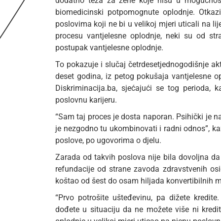
dodatno teža za žene koje nisu u mogućnost
biomedicinski potpomognute oplodnje. Otkazi
poslovima koji ne bi u velikoj mjeri uticali na l
procesu vantjelesne oplodnje, neki su od s
postupak vantjelesne oplodnje.
To pokazuje i slučaj četrdesetjednogodišnje akt
deset godina, iz petog pokušaja vantjelesne op
Diskriminacija.ba, sjećajući se tog perioda,
poslovnu karijeru.
“Sam taj proces je dosta naporan. Psihički je n
je nezgodno tu ukombinovati i radni odnos”, kaž
poslove, po ugovorima o djelu.
Zarada od takvih poslova nije bila dovoljna da p
refundacije od strane zavoda zdravstvenih osig
koštao od šest do osam hiljada konvertibilnih 
“Prvo potrošite ušteđevinu, pa dižete kredite
dođete u situaciju da ne možete više ni kredit