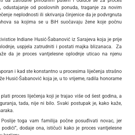
i da zatrudne prirodnim putem i odluče se za proces
, odustajanje od poslovnih ponuda, traganje za novim
iječenje neplodnosti ili skrivanja činjenice da je podvrgnuta
trahova sa kojima se u BiH suočavaju žene koje počnu
ivistice Indiane Husić-Šabanović iz Sarajeva koja je prije
lodnje, uspjela zatrudniti i postati majka blizanaca. Za
 kaže da je proces vantjelesne oplodnje uticao na njenu
aporan i kad ste konstantno u procesima liječenja strašno
e Husić-Šabanović koja je, u to vrijeme, radila honorarne
lati proces liječenja koji je trajao više od šest godina, a
uranja, tada, nije ni bilo. Svaki postupak je, kako kaže,
maraka.
. Poslije toga vam familija počne posuđivati novac, jer
 podići”, dodaje ona, ističući kako je proces vantjelesne