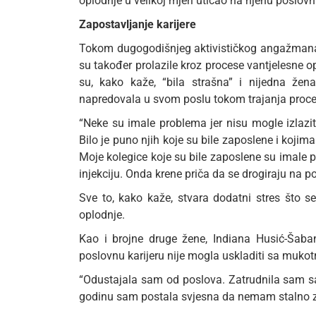
oplodnje u velikoj mjeri uticao na njenu poslovnu
Zapostavljanje karijere
Tokom dugogodišnjeg aktivističkog angažmana,
su također prolazile kroz procese vantjelesne op
su, kako kaže, “bila strašna” i nijedna žena
napredovala u svom poslu tokom trajanja procesa
“Neke su imale problema jer nisu mogle izlazit
Bilo je puno njih koje su bile zaposlene i koji
Moje kolegice koje su bile zaposlene su imale pro
injekciju. Onda krene priča da se drogiraju na po
Sve to, kako kaže, stvara dodatni stres što 
oplodnje.
Kao i brojne druge žene, Indiana Husić-Šaba
poslovnu karijeru nije mogla uskladiti sa muk
“Odustajala sam od poslova. Zatrudnila sam s
godinu sam postala svjesna da nemam stalno z