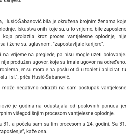
 karijeru.
 Husić-Šabanović bila je okružena brojnim ženama koje
lodnje. Iskustva onih koje su, u to vrijeme, bile zaposlene
 koja prolazila kroz proces vantjelesne oplodnje, nije
 i žene su, uglavnom, “zapostavljale karijere”.
i na vrijeme na preglede, pa nisu mogle uzeti bolovanje.
ma nije produžen ugovor, koje su imale ugovor na određeno.
blema jer su morale na poslu otići u toalet i aplicirati tu
slu i sl.”, priča Husić-Šabanović.
se može negativno odraziti na sam postupak vantjelesne
nović je godinama odustajala od poslovnih ponuda jer
otrpnim višegodišnjim procesom vantjelesne oplodnje.
a 31. a počela sam sa tim procesom u 24. godini. Sa 31.
aposlenje”, kaže ona.