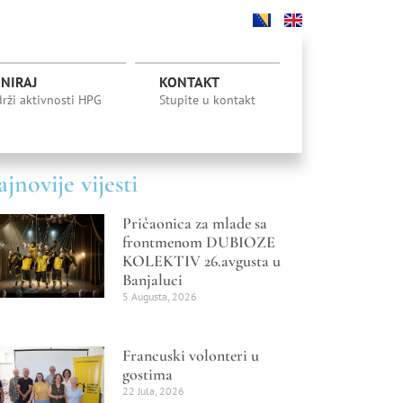
NIRAJ
KONTAKT
rži aktivnosti HPG
Stupite u kontakt
jnovije vijesti
Pričaonica za mlade sa
frontmenom DUBIOZE
KOLEKTIV 26.avgusta u
Banjaluci
5 Augusta, 2026
Francuski volonteri u
gostima
22 Jula, 2026