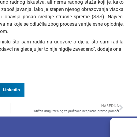
puno radnog iskustva, ali nema radnog staža koji je, kako
u zapošljavanja. Iako je stepen njenog obrazovanja visoka
 i obavlja posao srednje stručne spreme (SSS). Najveći
va na koje se odlučila zbog procesa vantjelesne oplodnje,
mom.
smislu što sam radila na ugovore o djelu, što sam radila
odavci ne gledaju jer to nije nigdje zavedeno”, dodaje ona.
LinkedIn
NAREDNA
Održan drugi trening za pružaoce besplatne pravne pomoći