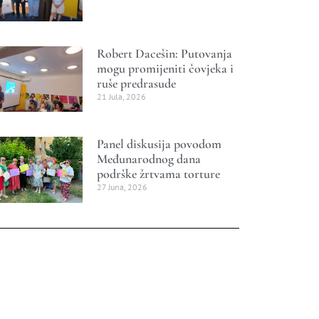
Robert Dacešin: Putovanja
mogu promijeniti čovjeka i
ruše predrasude
21 Jula, 2026
Panel diskusija povodom
Međunarodnog dana
podrške žrtvama torture
27 Juna, 2026