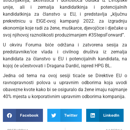
stručnjakinja, aktivistica i donosioca odluka iz Evropske
unije, ali i zemalja kandidatkinja i potencijalnih
kandidatkinja za članstvo u EU, i predstavlja „ključnu
prekretnicu u EIGE-ovoj kampanji 2022. za izgradnju
ekonomije koje radi za žene, muškarce, djevojčice i dječake u
svoj njihovoj raznolikosti produzimanjem #3StepsForward”.
U okviru Foruma biće održana i zatvorena sesija za
predstavnike/ice vlada i civilnog društva iz zemalja
kandidata za članstvo u EU i potencijalnih kandidata, na
kojoj će učestvovati i Dragana Dardić, ispred HPG BL.
Jedna od tema na ovoj sesiji ticaće se Direktive EU o
ravnopravnosti polova u upravnim odborima koja uvodi
obavezne kvote kako bi se osiguralo da žene imaju najmanje
40% mjesta u korporativnim upravnim odborima kompanija.
Facebook
Twitter
LinkedIn