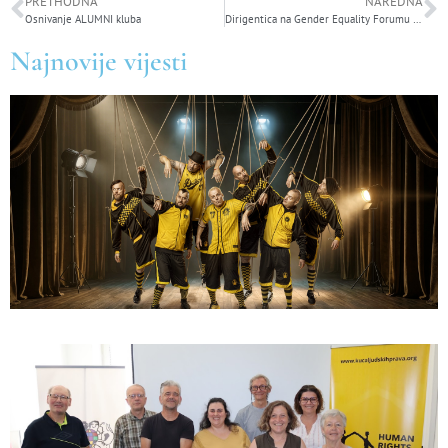
PRETHODNA
NAREDNA
Osnivanje ALUMNI kluba
Dirigentica na Gender Equality Forumu 2022
Najnovije vijesti