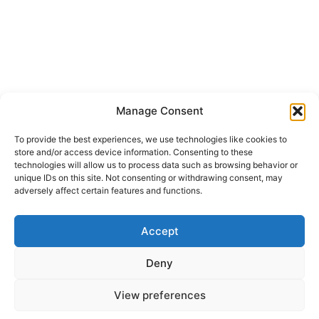
Manage Consent
To provide the best experiences, we use technologies like cookies to
store and/or access device information. Consenting to these
technologies will allow us to process data such as browsing behavior or
unique IDs on this site. Not consenting or withdrawing consent, may
adversely affect certain features and functions.
+387 65 615 535
hcabl@blic.net
Accept
Deny
© 2022 All rights Reserved. Design by
nBTA
View preferences