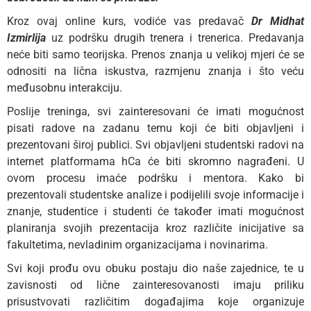
Kroz ovaj online kurs, vodiće vas predavač
Dr Midhat
Izmirlija
uz podršku drugih trenera i trenerica. Predavanja
neće biti samo teorijska. Prenos znanja u velikoj mjeri će se
odnositi na lična iskustva, razmjenu znanja i što veću
međusobnu interakciju.
Poslije treninga, svi zainteresovani će imati mogućnost
pisati radove na zadanu temu koji će biti objavljeni i
prezentovani široj publici. Svi objavljeni studentski radovi na
internet platformama hCa će biti skromno nagrađeni. U
ovom procesu imaće podršku i mentora. Kako bi
prezentovali studentske analize i podijelili svoje informacije i
znanje, studentice i studenti će također imati mogućnost
planiranja svojih prezentacija kroz različite inicijative sa
fakultetima, nevladinim organizacijama i novinarima.
Svi koji prođu ovu obuku postaju dio naše zajednice, te u
zavisnosti od lične zainteresovanosti imaju priliku
prisustvovati različitim događajima koje organizuje