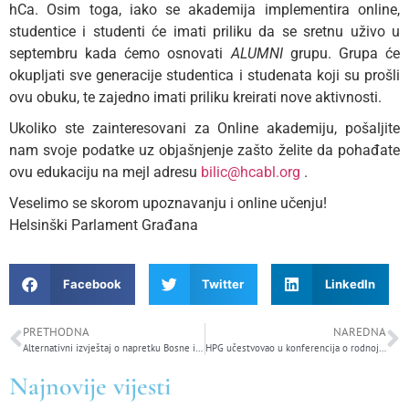
hCa. Osim toga, iako se akademija implementira online,
studentice i studenti će imati priliku da se sretnu uživo u
septembru kada ćemo osnovati
ALUMNI
grupu. Grupa će
okupljati sve generacije studentica i studenata koji su prošli
ovu obuku, te zajedno imati priliku kreirati nove aktivnosti.
Ukoliko ste zainteresovani za Online akademiju, pošaljite
nam svoje podatke uz objašnjenje zašto želite da pohađate
ovu edukaciju na mejl adresu
bilic@hcabl.org
.
Veselimo se skorom upoznavanju i online učenju!
Helsinški Parlament Građana
Facebook
Twitter
LinkedIn
PRETHODNA
NAREDNA
Alternativni izvještaj o napretku Bosne i Hercegovine na putu za članstvo u Evropskoj uniji za 2021. godinu: politički kriteriji
HPG učestvovao u konferencija o rodnoj ravnopravnosti na univerzitetima
Najnovije vijesti