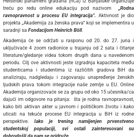
Helsinški parlament građana (hCa) iz Banjaluke organizuje
treću po redu online edukaciju pod nazivom
„Rodna
ravnopravnost u procesu EU integracija“.
Aktivnost je dio
projekta „Akademija za ženska prava“ koji se implementira u
saradnji sa
Fondacijom
Heinrich Bӧll
.
Akademija će se održati u rasponu od 20. do 27. juna i
uključivaće 4 zoom radionice u trajanju od 2 sata i čitanje
literature/gledanje videa tokom drugih dana u navedenom
periodu. Cilj ove aktivnosti jeste izgradnja kapaciteta među
studenticama i studentima iz različitih gradova BiH da
analiziraju, nadgledaju i zagovaraju unapređenje ženskih
ljudskih prava tokom integracije naše zemlje u EU. Online
Akademija organizovaće se za grupu od oko 15 učesnika/ca
dajući im odgovore na pitanja: šta je rodna ravnopravnost,
kako biti aktivan akter u javnom i političkom životu i kako
uticati na tekuće procese EU integracija u BiH iz rodne
perspektive.
Iako je trening namijenjen prvenstveno
studentskoj populaciji, svi ostali zainteresovani su
dobrodošli da nam se pridruže.