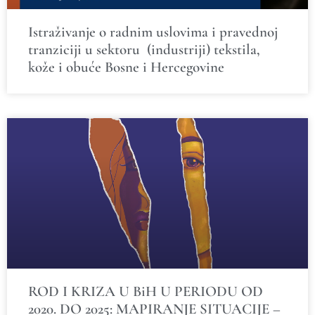
Istraživanje o radnim uslovima i pravednoj
tranziciji u sektoru (industriji) tekstila,
kože i obuće Bosne i Hercegovine
ROD I KRIZA U BiH U PERIODU OD
2020. DO 2025: MAPIRANJE SITUACIJE –