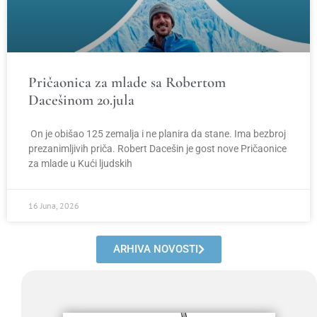
Pričaonica za mlade sa Robertom
Dacešinom 20.jula
On je obišao 125 zemalja i ne planira da stane. Ima bezbroj
prezanimljivih priča. Robert Dacešin je gost nove Pričaonice
za mlade u Kući ljudskih
16 Juna, 2026
ARHIVA NOVOSTI