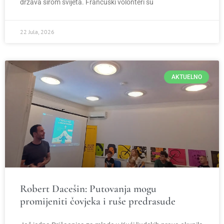
država širom svijeta. Francuski volonteri su
22 Jula, 2026
AKTUELNO
Robert Dacešin: Putovanja mogu
promijeniti čovjeka i ruše predrasude