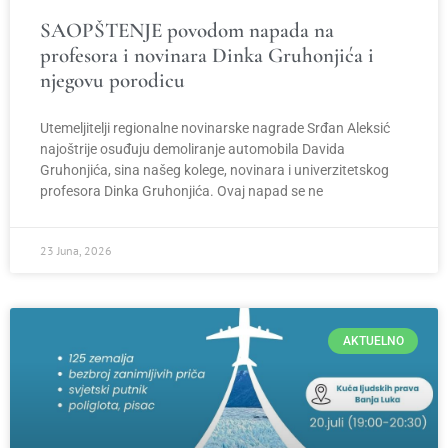
SAOPŠTENJE povodom napada na
profesora i novinara Dinka Gruhonjića i
njegovu porodicu
Utemeljitelji regionalne novinarske nagrade Srđan Aleksić
najoštrije osuđuju demoliranje automobila Davida
Gruhonjića, sina našeg kolege, novinara i univerzitetskog
profesora Dinka Gruhonjića. Ovaj napad se ne
23 Juna, 2026
AKTUELNO