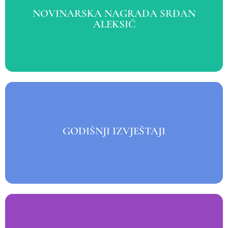
VIŠE
NOVINARSKA NAGRADA SRĐAN
ALEKSIĆ
za novinarsku nagradu “Srđan Aleksić”
KONKURS
VIŠE
GODIŠNJI IZVJEŠTAJI
GODIŠNJI IZVJEŠTAJI