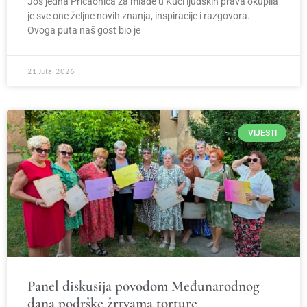
Još jedna Pričaonica za mlade u Kući ljudskih prava okupila
je sve one željne novih znanja, inspiracije i razgovora.
Ovoga puta naš gost bio je
21 Jula, 2026
VIJESTI
Panel diskusija povodom Međunarodnog
dana podrške žrtvama torture