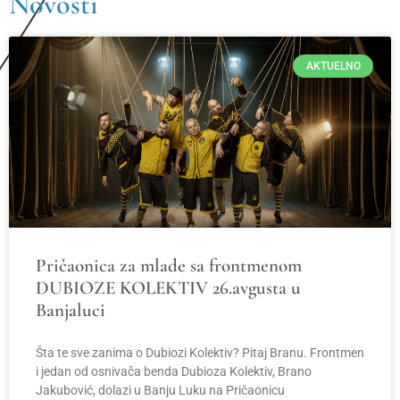
Novosti
nagrada
Srđan
AKTUELNO
Aleksić
Svečana dodjela 2023.
Saznajte više
Pričaonica za mlade sa frontmenom
DUBIOZE KOLEKTIV 26.avgusta u
Banjaluci
Šta te sve zanima o Dubiozi Kolektiv? Pitaj Branu. Frontmen
i jedan od osnivača benda Dubioza Kolektiv, Brano
Jakubović, dolazi u Banju Luku na Pričaonicu